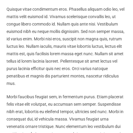
Quisque vitae condimentum eros. Phasellus aliquam odio leo, vel
mattis velit euismod id. Vivamus scelerisque convallis leo, ut
congue libero commodo id. Nullam quis ante nisi. Vestibulum
euismod nibh eu neque mollis dignissim. Sed non semper massa,
id varius enim. Morbi nisi eros, suscipit non magna quis, rutrum
luctus leo. Nullam iaculis, mauris vitae lobortis luctus, lectus elit
mattis est, quis facilisis lorem massa eget nunc. Nullam sit amet
tellus id lorem lacinia laoreet. Pellentesque sit amet lectus vel
purus lacinia efficitur quis nec eros. Orci varius natoque
penatibus et magnis dis parturient montes, nascetur ridiculus
mus.
Morbi faucibus feugiat sem, in fermentum purus. Etiam placerat
felis vitae elit volutpat, eu accumsan sem semper. Suspendisse
nibh erat, lobortis eu eleifend tempor, ultricies sed nunc. Morbi in
consequat dui, id vehicula massa. Vivamus feugiat urna
venenatis ornare tristique. Nunc elementum leo vestibulum dui