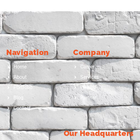
Navigation
Company
Home
Career
About
Services
Portfolio
Hire Us
Blog
Partner
Contact
Our Headquarters