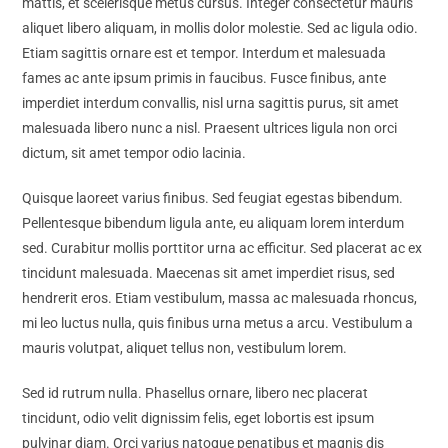
mattis, et scelerisque metus cursus. Integer consectetur mauris
aliquet libero aliquam, in mollis dolor molestie. Sed ac ligula odio.
Etiam sagittis ornare est et tempor. Interdum et malesuada
fames ac ante ipsum primis in faucibus. Fusce finibus, ante
imperdiet interdum convallis, nisl urna sagittis purus, sit amet
malesuada libero nunc a nisl. Praesent ultrices ligula non orci
dictum, sit amet tempor odio lacinia.
Quisque laoreet varius finibus. Sed feugiat egestas bibendum.
Pellentesque bibendum ligula ante, eu aliquam lorem interdum
sed. Curabitur mollis porttitor urna ac efficitur. Sed placerat ac ex
tincidunt malesuada. Maecenas sit amet imperdiet risus, sed
hendrerit eros. Etiam vestibulum, massa ac malesuada rhoncus,
mi leo luctus nulla, quis finibus urna metus a arcu. Vestibulum a
mauris volutpat, aliquet tellus non, vestibulum lorem.
Sed id rutrum nulla. Phasellus ornare, libero nec placerat
tincidunt, odio velit dignissim felis, eget lobortis est ipsum
pulvinar diam. Orci varius natoque penatibus et magnis dis